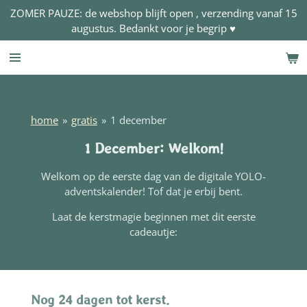
ZOMER PAUZE: de webshop blijft open , verzending vanaf 15
Ga
augustus. Bedankt voor je begrip ♥
direct
naar
de
hoofdinhoud
home
»
gratis
»
1 december
1 December: Welkom!
Welkom op de eerste dag van de digitale YOLO-
adventskalender! Tof dat je erbij bent.
Laat de kerstmagie beginnen met dit eerste
cadeautje:
Nog 24 dagen tot kerst.