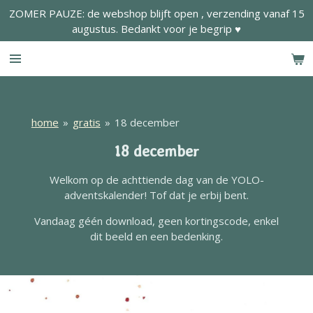
ZOMER PAUZE: de webshop blijft open , verzending vanaf 15
Ga
augustus. Bedankt voor je begrip ♥
direct
naar
de
hoofdinhoud
home
»
gratis
»
18 december
18 december
Welkom op de achttiende dag van de YOLO-
adventskalender! Tof dat je erbij bent.
Vandaag géén download, geen kortingscode, enkel
dit beeld en een bedenking.