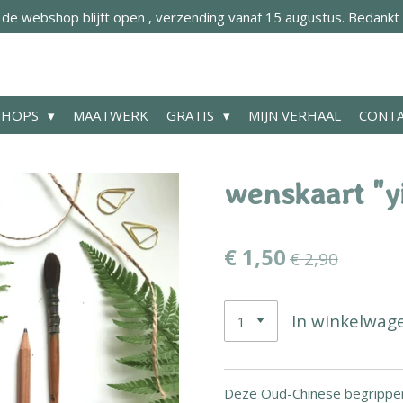
 webshop blijft open , verzending vanaf 15 augustus. Bedankt 
SHOPS
MAATWERK
GRATIS
MIJN VERHAAL
CONT
wenskaart "y
€ 1,50
€ 2,90
In winkelwag
Deze Oud-Chinese begrippen 