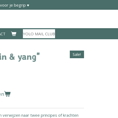
voor je begrip ♥
ACT
YOLO MAIL CLUB
in & yang"
Sale!
en
verwijzen naar twee principes of krachten