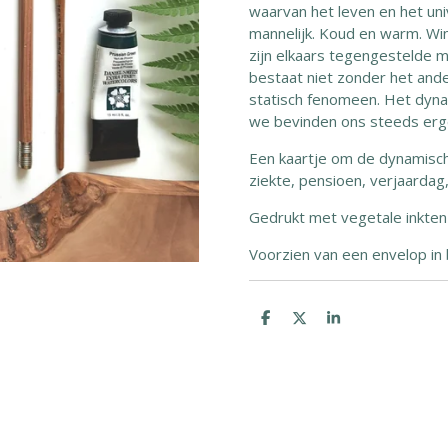
waarvan het leven en het uni
mannelijk. Koud en warm. Win
zijn elkaars tegengestelde m
bestaat niet zonder het ande
statisch fenomeen. Het dyna
we bevinden ons steeds erg
Een kaartje om de dynamische
ziekte, pensioen, verjaardag,.
Gedrukt met vegetale inkten
Voorzien van een envelop in b
D
D
S
e
e
h
l
e
a
e
l
r
n
e