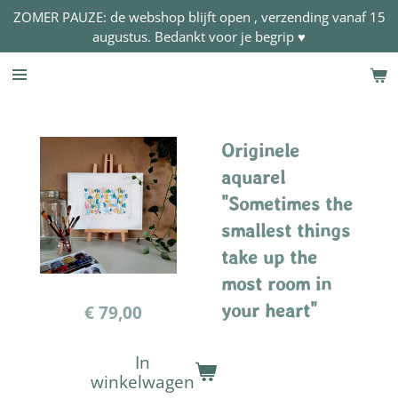
ZOMER PAUZE: de webshop blijft open , verzending vanaf 15
Ga
augustus. Bedankt voor je begrip ♥
direct
naar
de
hoofdinhoud
Originele
aquarel
"Sometimes the
smallest things
take up the
most room in
your heart"
€ 79,00
In
winkelwagen