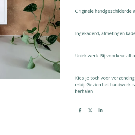
Originele handgeschilderde 
Ingekaderd, afmetingen kade
Uniek werk. Bij voorkeur afha
Kies je toch voor verzending
erbij. Gezien het handwerk i
herhalen
D
D
S
e
e
h
l
e
a
e
l
r
n
e