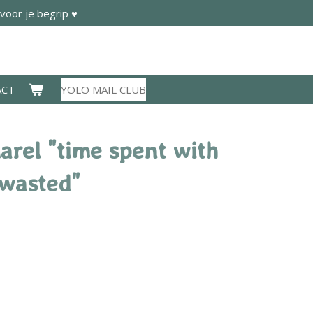
voor je begrip ♥
ACT
YOLO MAIL CLUB
arel "time spent with
 wasted"