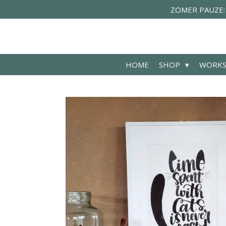
ZOMER PAUZE: de
Ga
direct
naar
de
hoofdinhoud
HOME
SHOP
WORK