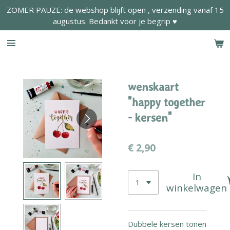
ZOMER PAUZE: de webshop blijft open , verzending vanaf 15
Ga
augustus. Bedankt voor je begrip ♥
direct
naar
de
hoofdinhoud
wenskaart
"happy together
- kersen"
€ 2,90
In
winkelwagen
Dubbele kersen tonen