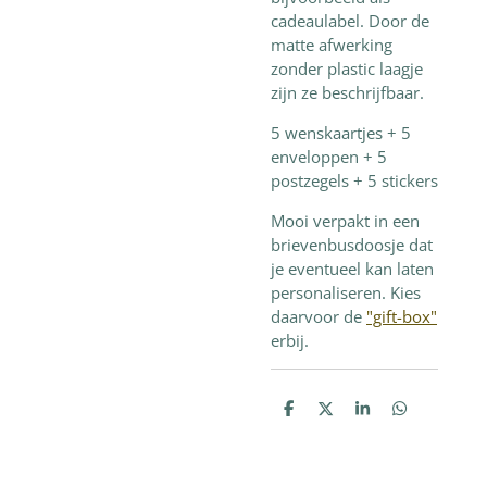
cadeaulabel. Door de
matte afwerking
zonder plastic laagje
zijn ze beschrijfbaar.
5 wenskaartjes + 5
enveloppen + 5
postzegels + 5 stickers
Mooi verpakt in een
brievenbusdoosje dat
je eventueel kan laten
personaliseren. Kies
daarvoor de
"gift-box"
erbij.
D
D
S
D
e
e
h
e
l
e
a
l
e
l
r
e
n
e
n