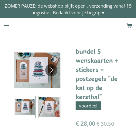
ZOMER PAUZE: de webshop blijft open , verzending vanaf 15
Ga
augustus. Bedankt voor je begrip ♥
direct
naar
de
hoofdinhoud
bundel 5
wenskaarten +
stickers +
postzegels "de
kat op de
kerstbal"
voordeel
€ 28,00
€ 30,50