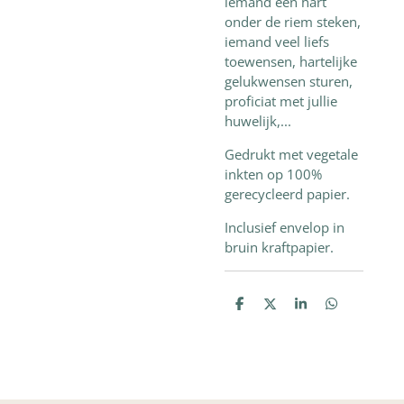
iemand een hart
onder de riem steken,
iemand veel liefs
toewensen, hartelijke
gelukwensen sturen,
proficiat met jullie
huwelijk,...
Gedrukt met vegetale
inkten op 100%
gerecycleerd papier.
Inclusief envelop in
bruin kraftpapier.
D
D
S
D
e
e
h
e
l
e
a
l
e
l
r
e
n
e
n