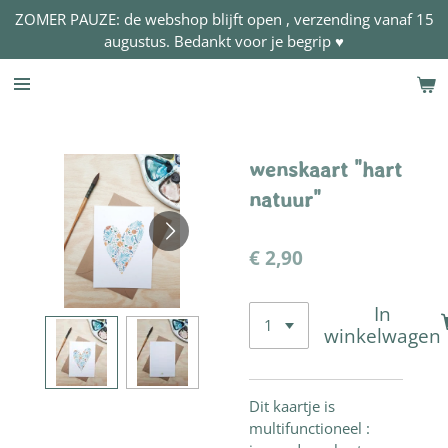
ZOMER PAUZE: de webshop blijft open , verzending vanaf 15
Ga
augustus. Bedankt voor je begrip ♥
direct
naar
de
hoofdinhoud
wenskaart "hart
natuur"
€ 2,90
In
winkelwagen
Dit kaartje is
multifunctioneel :