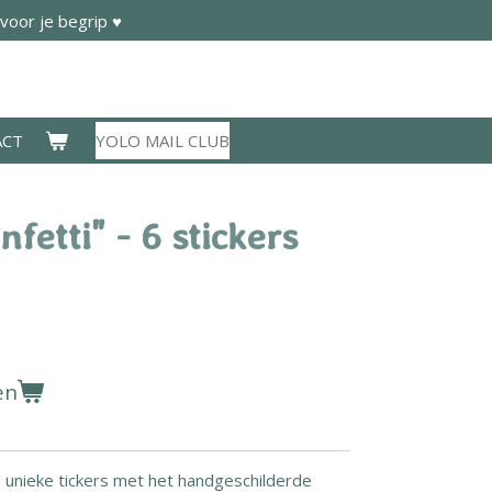
voor je begrip ♥
ACT
YOLO MAIL CLUB
nfetti" - 6 stickers
en
 6 unieke tickers met het handgeschilderde