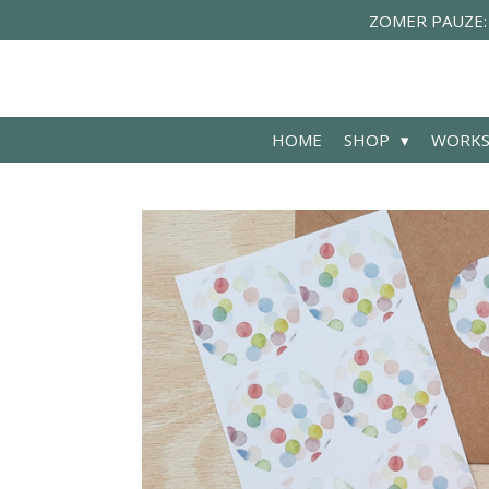
ZOMER PAUZE: de
Ga
direct
naar
de
hoofdinhoud
HOME
SHOP
WORK