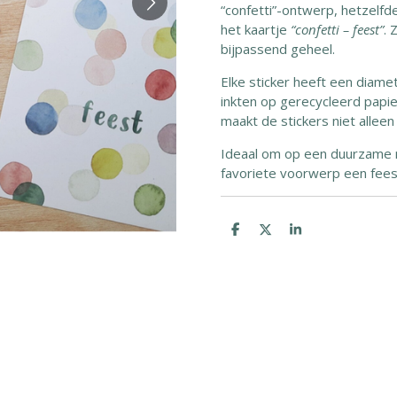
“confetti”-ontwerp, hetzelfd
het kaartje
“confetti – feest”
. 
bijpassend geheel.
Elke sticker heeft een diame
inkten op gerecycleerd papie
maakt de stickers niet alleen
Ideaal om op een duurzame m
favoriete voorwerp een feest
D
D
S
e
e
h
l
e
a
e
l
r
n
e