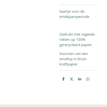
kaartje voor de
eindejaarsperiode.
Gedrukt met vegetale
inkten op 100%
gerecycleerd papier.
Voorzien van een
envelop in bruin
kraftpapier
D
D
S
D
e
e
h
e
l
e
a
l
e
l
r
e
n
e
n