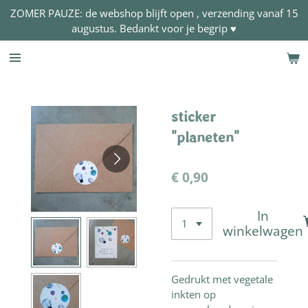
ZOMER PAUZE: de webshop blijft open , verzending vanaf 15
Ga
augustus. Bedankt voor je begrip ♥
direct
naar
de
hoofdinhoud
sticker
"planeten"
€ 0,90
In
winkelwagen
Gedrukt met vegetale
inkten op