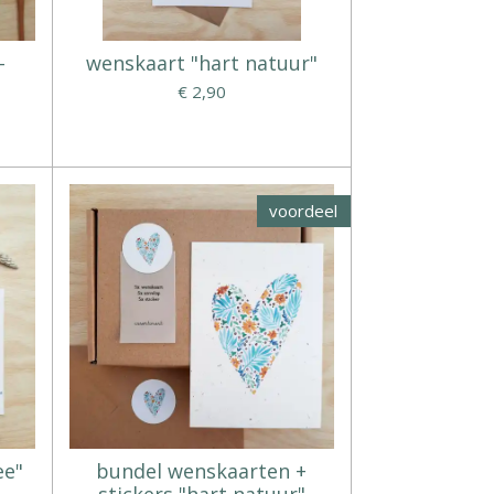
-
wenskaart "hart natuur"
€ 2,90
voordeel
ee"
bundel wenskaarten +
stickers "hart natuur"