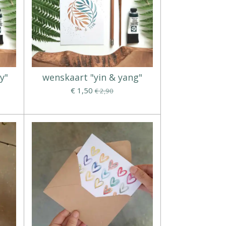
y"
wenskaart "yin & yang"
€ 1,50
€ 2,90