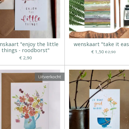
skaart "enjoy the little
wenskaart "take it eas
things - roodborst"
€ 1,50
€ 2,90
€ 2,90
Uitverkocht