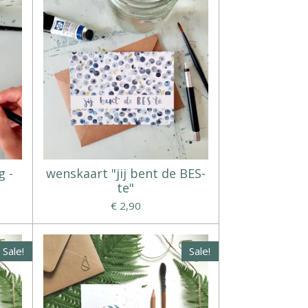
g -
wenskaart "jij bent de BES-
te"
€ 2,90
Sale!
Sale!