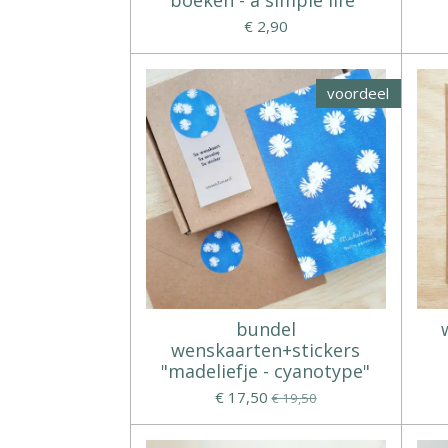
€ 2,90
voordeel
bundel
wenskaarten+stickers
"madeliefje - cyanotype"
€ 17,50
€ 19,50