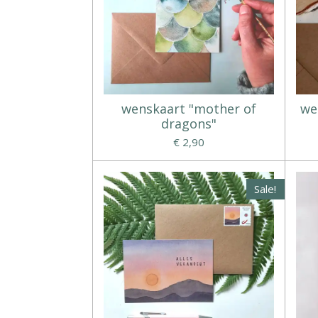
wenskaart "mother of
wen
dragons"
€ 2,90
Sale!