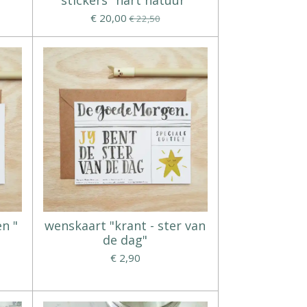
€ 20,00
€ 22,50
n "
wenskaart "krant - ster van
de dag"
€ 2,90